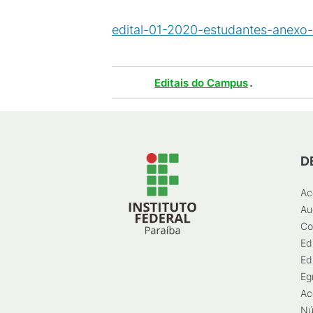
edital-01-2020-estudantes-anexo-i
Tags :
.
Editais do Campus
D
Ac
Au
Co
Ed
Ed
Eg
Ac
Nú