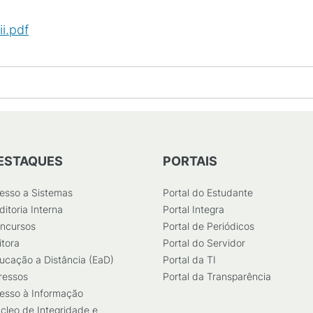
i.pdf
(
PDF
/
724
KB
)
ESTAQUES
PORTAIS
esso a Sistemas
Portal do Estudante
ditoria Interna
Portal Integra
ncursos
Portal de Periódicos
itora
Portal do Servidor
ucação a Distância (EaD)
Portal da TI
ressos
Portal da Transparência
esso à Informação
cleo de Integridade e