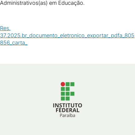
Administrativos(as) em Educação.
Res.
37.2025.br_documento_eletronico_exportar_pdfa_805
856_carta_
(
/
45
KB
)