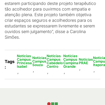
estarem participando deste projeto terapêutico
tão acolhedor para ouvirmos com empatia e
atenção plena. Este projeto também objetiva
criar espaços seguros e acolhedores para os
estudantes se expressarem livremente e serem
ouvidos sem julgamento”, disse a Carolina
Simões.
Notícias
Notícias
Notícias
Notícias
Notíci
Campus
Campus
Campus
Noticias
Campus
Campu
Tags
Princesa
Cabedelo
Campina
PRAE
Souza
Itapor
Isabel
Centro
Grande
:
,
,
,
,
,
,