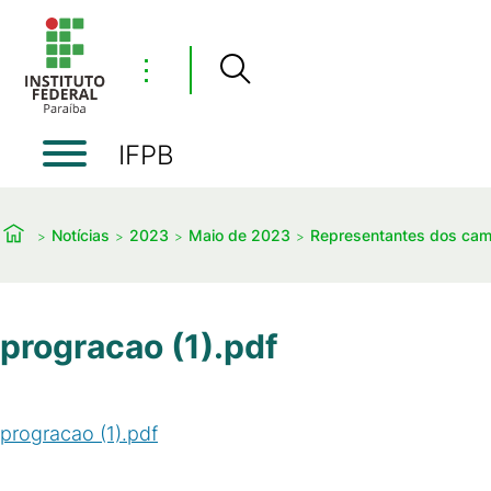
⋮
IFPB
Notícias
2023
Maio de 2023
Representantes dos camp
progracao (1).pdf
progracao (1).pdf
(
PDF
/
766
KB
)