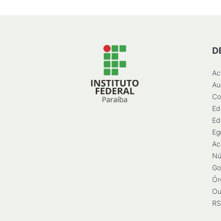
D
Ac
Au
Co
Ed
Ed
Eg
Ac
Nú
Go
Ór
Ou
RS