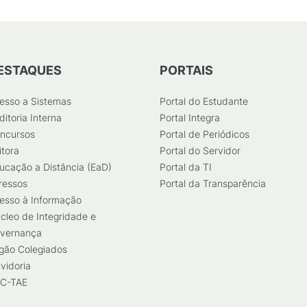
ESTAQUES
PORTAIS
esso a Sistemas
Portal do Estudante
ditoria Interna
Portal Integra
ncursos
Portal de Periódicos
itora
Portal do Servidor
ucação a Distância (EaD)
Portal da TI
ressos
Portal da Transparência
esso à Informação
cleo de Integridade e
vernança
gão Colegiados
vidoria
C-TAE