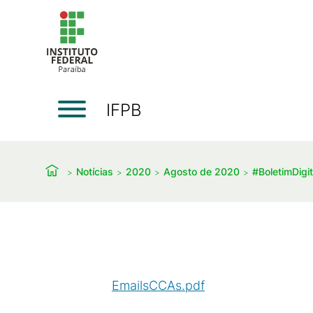
IFPB
Notícias
2020
Agosto de 2020
#BoletimDigi
EmailsCCAs.pdf
(
PDF
/
262
KB
)