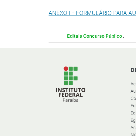
ANEXO I - FORMULÁRIO PARA A
Tags :
.
Editais Concurso Público
D
Ac
Au
Co
Ed
Ed
Eg
Ac
Nú