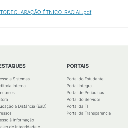
UTODECLARAÇÃO ÉTNICO-RACIAL.pdf
(
PDF
/
627
KB
)
ESTAQUES
PORTAIS
esso a Sistemas
Portal do Estudante
ditoria Interna
Portal Integra
ncursos
Portal de Periódicos
itora
Portal do Servidor
ucação a Distância (EaD)
Portal da TI
ressos
Portal da Transparência
esso à Informação
cleo de Integridade e