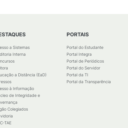
ESTAQUES
PORTAIS
esso a Sistemas
Portal do Estudante
ditoria Interna
Portal Integra
ncursos
Portal de Periódicos
itora
Portal do Servidor
ucação a Distância (EaD)
Portal da TI
ressos
Portal da Transparência
esso à Informação
cleo de Integridade e
vernança
gão Colegiados
vidoria
C-TAE