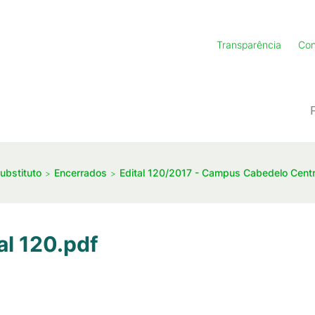
Transparência
Con
ubstituto
Encerrados
Edital 120/2017 - Campus Cabedelo Cent
al 120.pdf
/
55
KB
)