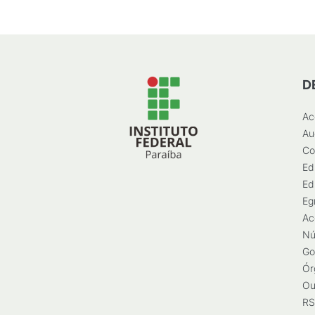
D
Ac
Au
Co
Ed
Ed
Eg
Ac
Nú
Go
Ór
Ou
RS