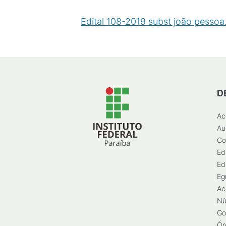
Edital 108-2019 subst joão pessoa
D
Ac
Au
Co
Ed
Ed
Eg
Ac
Nú
Go
Ór