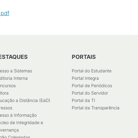
.pdf
(
PDF
/
861
KB
)
ESTAQUES
PORTAIS
esso a Sistemas
Portal do Estudante
ditoria Interna
Portal Integra
ncursos
Portal de Periódicos
itora
Portal do Servidor
ucação a Distância (EaD)
Portal da TI
ressos
Portal da Transparência
esso à Informação
cleo de Integridade e
vernança
gão Colegiados