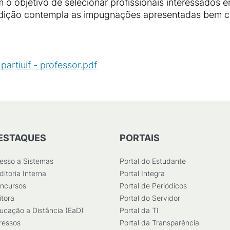
 o objetivo de selecionar profissionais interessados e
(edição contempla as impugnações apresentadas bem c
artiuif - professor.pdf
(
PDF
/
946
KB
)
ESTAQUES
PORTAIS
esso a Sistemas
Portal do Estudante
ditoria Interna
Portal Integra
ncursos
Portal de Periódicos
itora
Portal do Servidor
ucação a Distância (EaD)
Portal da TI
ressos
Portal da Transparência