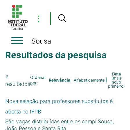
⋮
Sousa
Resultados da pesquisa
Data
2
Ordenar
(mais
Relevância
Alfabeticamente
novo
por:
resultados
primeiro)
Nova seleção para professores substitutos é
aberta no IFPB
São vagas distribuídas entre os campi Sousa,
João Pessoa e Santa Rita