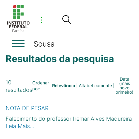
⋮
Sousa
Resultados da pesquisa
Data
10
Ordenar
(mais
Relevância
Alfabeticamente
novo
por:
resultados
primeiro)
NOTA DE PESAR
Falecimento do professor Iremar Alves Madureira
Leia Mais…