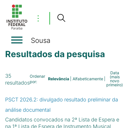
⋮
Sousa
Resultados da pesquisa
Data
35
Ordenar
(mais
Relevância
Alfabeticamente
novo
por:
resultados
primeiro)
PSCT 2026.2: divulgado resultado preliminar da
análise documental
Candidatos convocados na 2ª Lista de Espera e
na 1ª Lista de Espera de Instrumento Musical