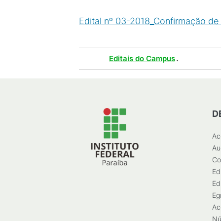
Edital nº 03-2018_Confirmação d
Tags :
.
Editais do Campus
D
Ac
Au
Co
Ed
Ed
Eg
Ac
Nú