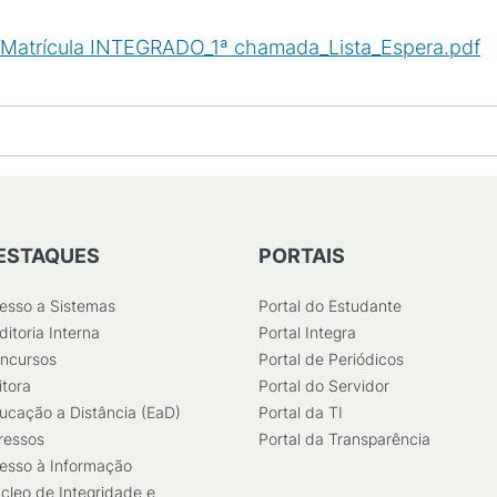
e Matrícula INTEGRADO_1ª chamada_Lista_Espera.pdf
(
ESTAQUES
PORTAIS
esso a Sistemas
Portal do Estudante
ditoria Interna
Portal Integra
ncursos
Portal de Periódicos
itora
Portal do Servidor
ucação a Distância (EaD)
Portal da TI
ressos
Portal da Transparência
esso à Informação
cleo de Integridade e