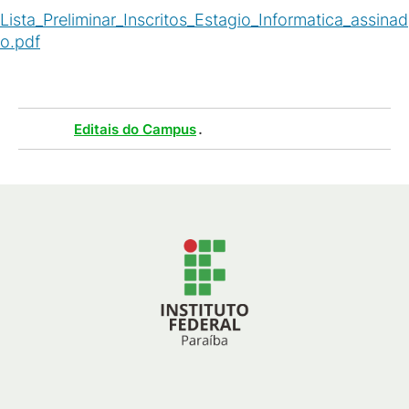
Lista_Preliminar_Inscritos_Estagio_Informatica_assinad
o.pdf
(
PDF
/
81
KB
)
Tags :
.
Editais do Campus