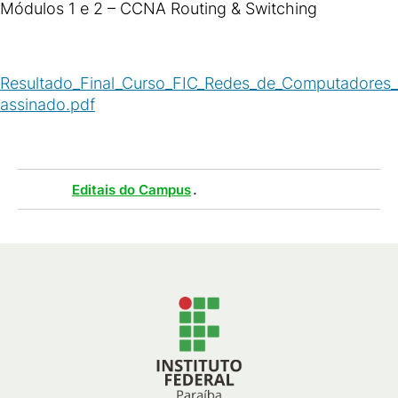
Módulos 1 e 2 – CCNA Routing & Switching
Resultado_Final_Curso_FIC_Redes_de_Computadores_
assinado.pdf
(
PDF
/
729
KB
)
Tags :
.
Editais do Campus