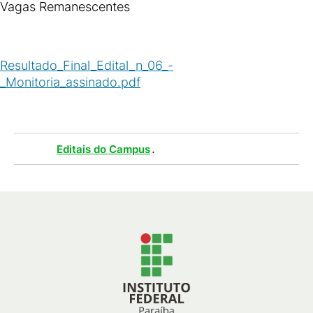
Vagas Remanescentes
Resultado_Final_Edital_n_06_-
_Monitoria_assinado.pdf
(
PDF
/
448
KB
)
Tags :
.
Editais do Campus