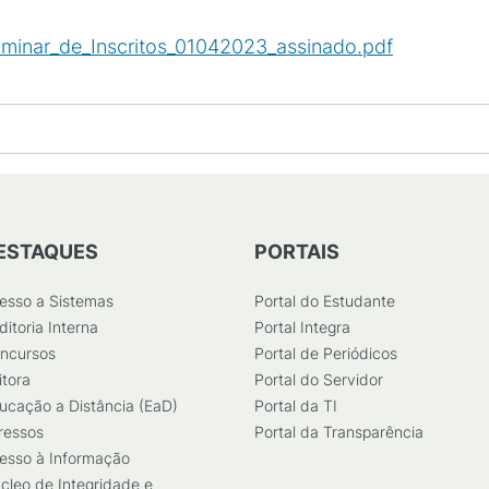
liminar_de_Inscritos_01042023_assinado.pdf
(
PDF
/
22
ESTAQUES
PORTAIS
esso a Sistemas
Portal do Estudante
ditoria Interna
Portal Integra
ncursos
Portal de Periódicos
itora
Portal do Servidor
ucação a Distância (EaD)
Portal da TI
ressos
Portal da Transparência
esso à Informação
cleo de Integridade e