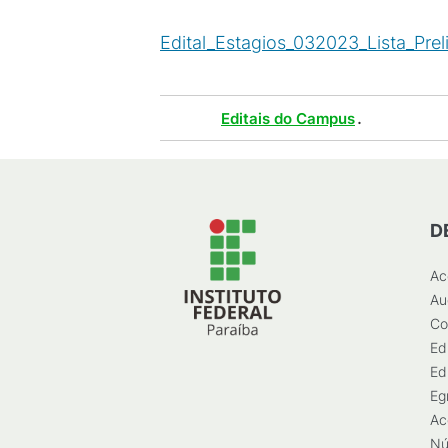
Edital_Estagios_032023_Lista_Pre
Tags :
.
Editais do Campus
D
Ac
Au
Co
Ed
Ed
Eg
Ac
Nú