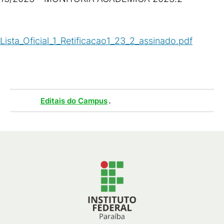
Lista_Oficial_1_Retificacao1_23_2_assinado.pdf
(
PDF
/
209
KB
)
Tags :
.
Editais do Campus