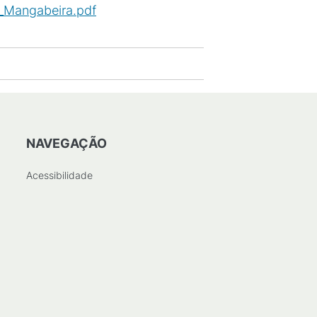
_Mangabeira.pdf
(
PDF
/
5
MB
)
NAVEGAÇÃO
Acessibilidade