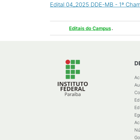
Edital 04_2025 DDE-MB - 1ª Cha
Tags :
.
Editais do Campus
D
Ac
Au
Co
Ed
Ed
Eg
Ac
Nú
Go