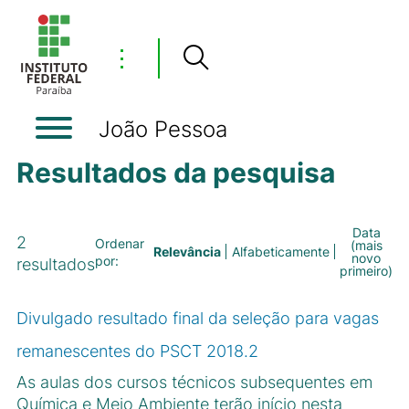
⋮
João Pessoa
Resultados da pesquisa
Data
2
Ordenar
(mais
Relevância
Alfabeticamente
novo
por:
resultados
primeiro)
Divulgado resultado final da seleção para vagas
remanescentes do PSCT 2018.2
As aulas dos cursos técnicos subsequentes em
Química e Meio Ambiente terão início nesta