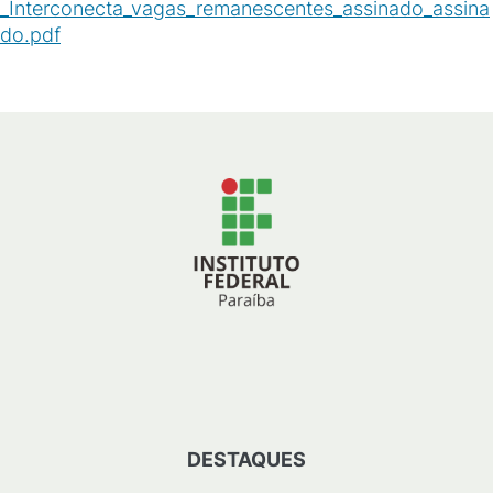
_Interconecta_vagas_remanescentes_assinado_assina
do.pdf
(
PDF
/
181
KB
)
DESTAQUES