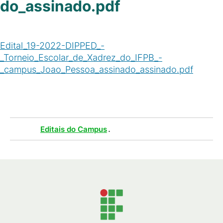
do_assinado.pdf
Edital_19-2022-DIPPED_-
_Torneio_Escolar_de_Xadrez_do_IFPB_-
_campus_Joao_Pessoa_assinado_assinado.pdf
(
PDF
/
216
KB
)
Tags :
.
Editais do Campus