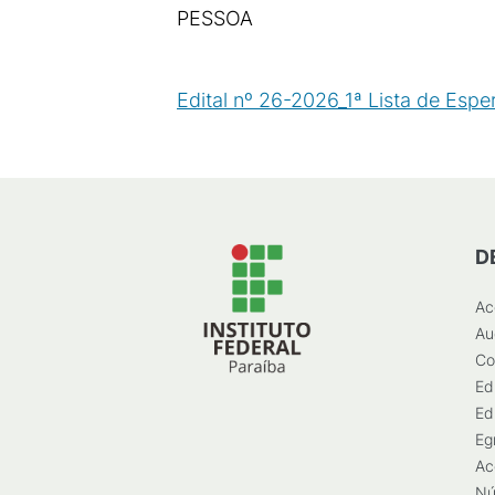
PESSOA
Edital nº 26-2026_1ª Lista de Esp
D
Ac
Au
Co
Ed
Ed
Eg
Ac
Nú