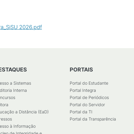
era_SiSU 2026.pdf
(
PDF
/
518
KB
)
ESTAQUES
PORTAIS
esso a Sistemas
Portal do Estudante
ditoria Interna
Portal Integra
ncursos
Portal de Periódicos
itora
Portal do Servidor
ucação a Distância (EaD)
Portal da TI
ressos
Portal da Transparência
esso à Informação
cleo de Integridade e