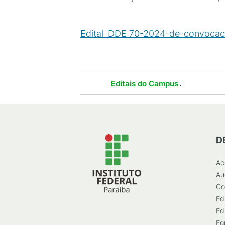
Edital_DDE 70-2024-de-convocaca
(
PDF
/
435
KB
)
Tags :
.
Editais do Campus
D
Ac
Au
Co
Ed
Ed
Eg