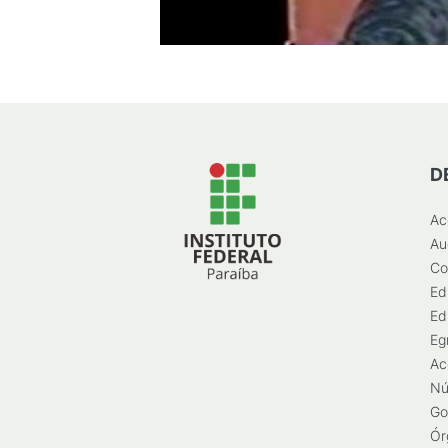
D
Ac
Au
Co
Ed
Ed
Eg
Ac
Nú
Go
Ór