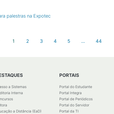
ra palestras na Expotec
1
2
3
4
5
...
44
ESTAQUES
PORTAIS
esso a Sistemas
Portal do Estudante
ditoria Interna
Portal Integra
ncursos
Portal de Periódicos
itora
Portal do Servidor
ucação a Distância (EaD)
Portal da TI