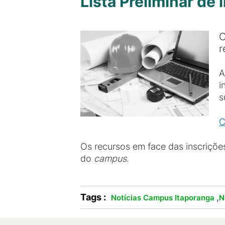
Lista Preliminar de
C
r
A
i
s
C
Os recursos em face das inscriç
do
campus
.
Tags :
,
Notícias Campus Itaporanga
N