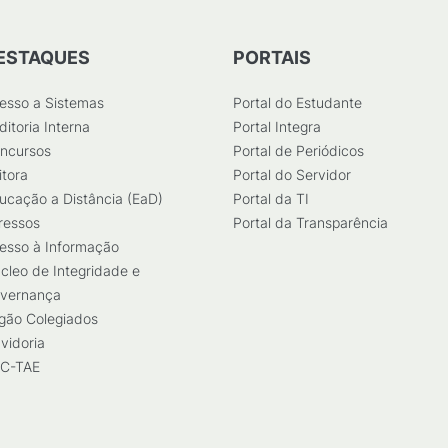
ESTAQUES
PORTAIS
esso a Sistemas
Portal do Estudante
ditoria Interna
Portal Integra
ncursos
Portal de Periódicos
itora
Portal do Servidor
ucação a Distância (EaD)
Portal da TI
ressos
Portal da Transparência
esso à Informação
cleo de Integridade e
vernança
gão Colegiados
vidoria
C-TAE