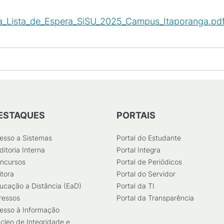
a_Lista_de_Espera_SiSU_2025_Campus_Itaporanga.pd
ESTAQUES
PORTAIS
esso a Sistemas
Portal do Estudante
ditoria Interna
Portal Integra
ncursos
Portal de Periódicos
itora
Portal do Servidor
ucação a Distância (EaD)
Portal da TI
ressos
Portal da Transparência
esso à Informação
cleo de Integridade e