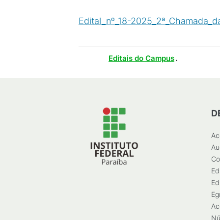
Edital_nº_18-2025_2ª_Chamada_d
Tags :
.
Editais do Campus
D
Ac
Au
Co
Ed
Ed
Eg
Ac
Nú