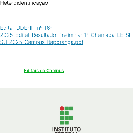
Heteroidentificação
Edital_DDE-IP_nº_16-
2025_Edital_Resultado_Preliminar_1ª_Chamada_LE_SI
SU_2025_Campus_Itaporanga.pdf
(
PDF
/
589
KB
)
Tags :
.
Editais do Campus