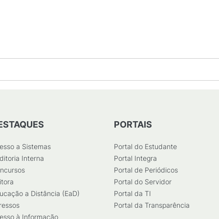
DF
/
46
KB
)
ESTAQUES
PORTAIS
esso a Sistemas
Portal do Estudante
ditoria Interna
Portal Integra
ncursos
Portal de Periódicos
itora
Portal do Servidor
ucação a Distância (EaD)
Portal da TI
ressos
Portal da Transparência
esso à Informação