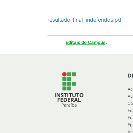
resultado_final_indeferidos.pdf
(
P
Tags :
.
Editais do Campus
D
Ac
Au
Co
Ed
Ed
Eg
Ac