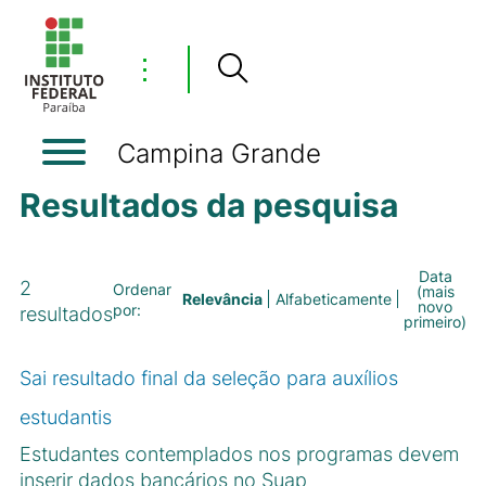
⋮
Campina Grande
Resultados da pesquisa
Data
2
Ordenar
(mais
Relevância
Alfabeticamente
novo
por:
resultados
primeiro)
Sai resultado final da seleção para auxílios
estudantis
Estudantes contemplados nos programas devem
inserir dados bancários no Suap