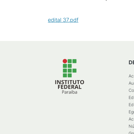
edital 37.pdf
(
PDF
/
69
KB
)
D
Ac
Au
Co
Ed
Ed
Eg
Ac
Nú
Go