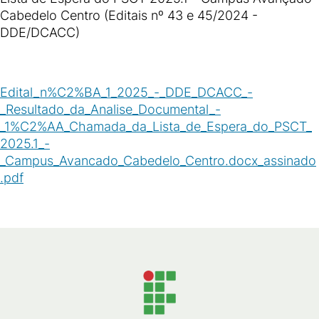
Cabedelo Centro (Editais nº 43 e 45/2024 -
DDE/DCACC)
Edital_n%C2%BA_1_2025_-_DDE_DCACC_-
_Resultado_da_Analise_Documental_-
_1%C2%AA_Chamada_da_Lista_de_Espera_do_PSCT_
2025.1_-
_Campus_Avancado_Cabedelo_Centro.docx_assinado
.pdf
(
PDF
/
312
KB
)