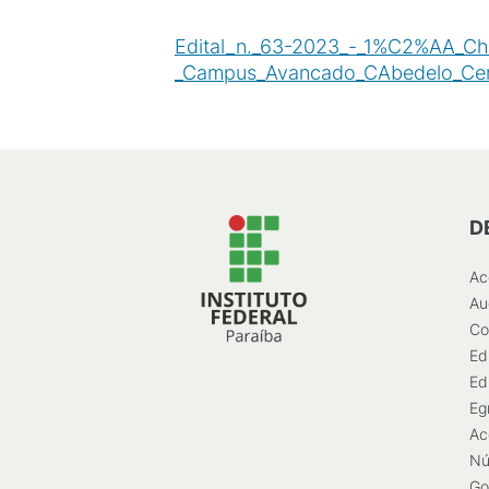
Edital_n._63-2023_-_1%C2%AA_C
_Campus_Avancado_CAbedelo_Cent
D
Ac
Au
Co
Ed
Ed
Eg
Ac
Nú
Go