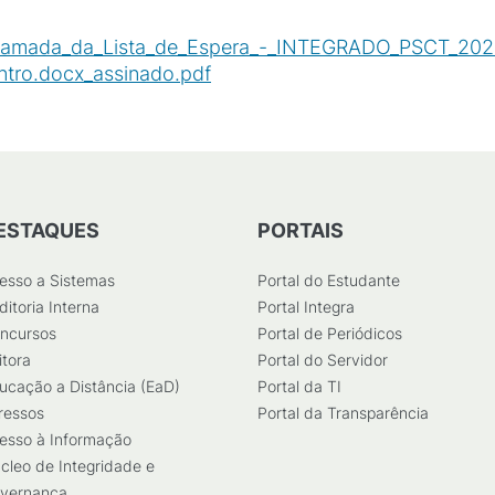
hamada_da_Lista_de_Espera_-_INTEGRADO_PSCT_2024
ro.docx_assinado.pdf
(
PDF
/
520
KB
)
ESTAQUES
PORTAIS
esso a Sistemas
Portal do Estudante
ditoria Interna
Portal Integra
ncursos
Portal de Periódicos
itora
Portal do Servidor
ucação a Distância (EaD)
Portal da TI
ressos
Portal da Transparência
esso à Informação
cleo de Integridade e
vernança