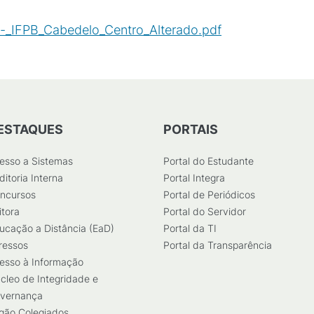
_IFPB_Cabedelo_Centro_Alterado.pdf
(
PDF
/
1
MB
)
ESTAQUES
PORTAIS
esso a Sistemas
Portal do Estudante
ditoria Interna
Portal Integra
ncursos
Portal de Periódicos
itora
Portal do Servidor
ucação a Distância (EaD)
Portal da TI
ressos
Portal da Transparência
esso à Informação
cleo de Integridade e
vernança
gão Colegiados