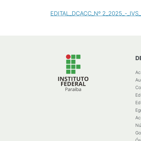
EDITAL_DCACC_Nº 2_2025_-_IVS_-
D
Ac
Au
Co
Ed
Ed
Eg
Ac
Nú
Go
Ór