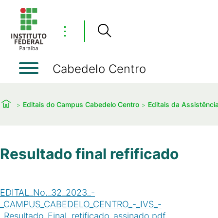
⋮
Cabedelo Centro
Editais do Campus Cabedelo Centro
Editais da Assistência
Resultado final refificado
EDITAL_No._32_2023_-
_CAMPUS_CABEDELO_CENTRO_-_IVS_-
_Resultado_Final_retificado_assinado.pdf
(
PDF
/
73
KB
)