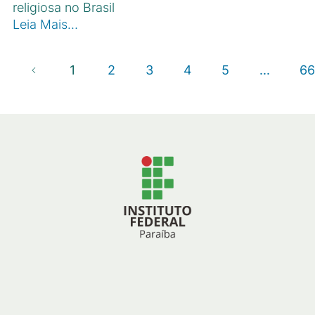
religiosa no Brasil
Leia Mais…
1
2
3
4
5
...
66