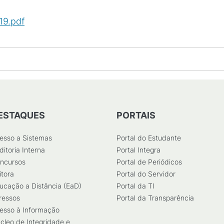
19.pdf
(
PDF
/
52
KB
)
ESTAQUES
PORTAIS
esso a Sistemas
Portal do Estudante
ditoria Interna
Portal Integra
ncursos
Portal de Periódicos
itora
Portal do Servidor
ucação a Distância (EaD)
Portal da TI
ressos
Portal da Transparência
esso à Informação
cleo de Integridade e