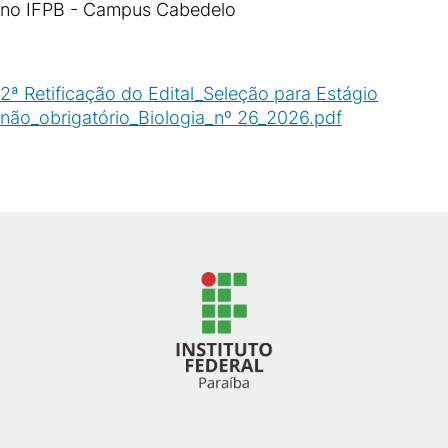
no IFPB - Campus Cabedelo
2ª Retificação do Edital_Seleção para Estágio
não_obrigatório_Biologia_nº 26_2026.pdf
(
PDF
/
394
KB
)