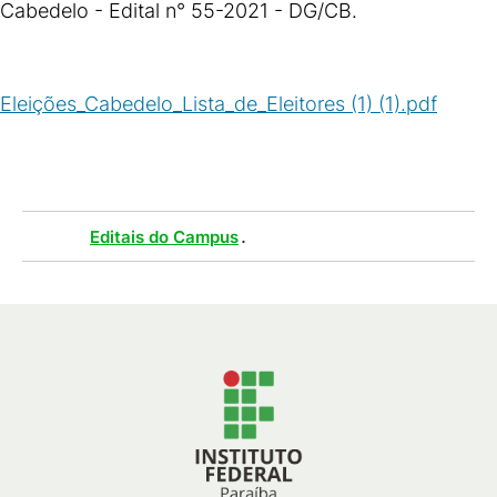
Cabedelo - Edital n° 55-2021 - DG/CB.
Eleições_Cabedelo_Lista_de_Eleitores (1) (1).pdf
(
PDF
/
140
KB
)
Tags :
.
Editais do Campus