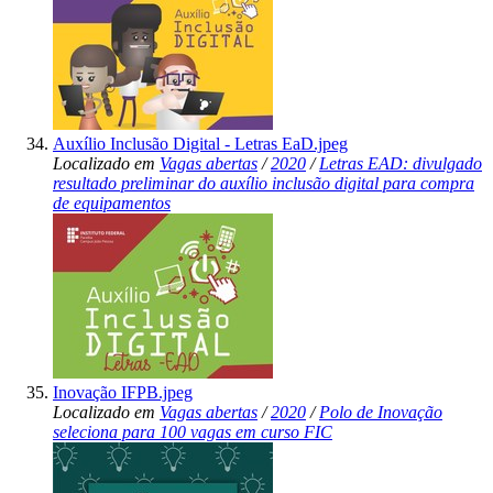
Auxílio Inclusão Digital - Letras EaD.jpeg
Localizado em
Vagas abertas
/
2020
/
Letras EAD: divulgado
resultado preliminar do auxílio inclusão digital para compra
de equipamentos
Inovação IFPB.jpeg
Localizado em
Vagas abertas
/
2020
/
Polo de Inovação
seleciona para 100 vagas em curso FIC