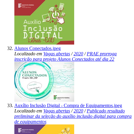
Alunos Conectados.jpeg
Localizado em
Vagas abertas
/
2020
/
PRAE prorroga
inscrição para projeto Alunos Conectados até dia 22
Auxílio Inclusão Digital - Compra de Equipamentos.jpeg
Localizado em
Vagas abertas
/
2020
/
Publicado resultado
preliminar da seleção do auxílio inclusão digital para compra
de equipamentos