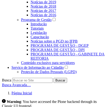
Notícias de 2019
Notícias de 2018
Notícias de 2017
Notícias de 2016
Programa de Gestão
Introdução
Tutoriais
Legislação
Capacitação
Notícias sobre o PGD no IFPB
PROGRAMA DE GESTÃO - DGEP
PROGRAMA DE GESTÃO - DPI
PROGRAMA DE GESTÃO - GABINETE DA
REITORIA
Conteúdo exclusivo para servidores
Serviço de Informação ao Cidadão
Proteção de Dados Pessoais (LGPD)
Busca
Buscar
Busca Avançada…
Página Inicial
Warning
:
You have accessed the Plone backend through its
Classic UI frontend.