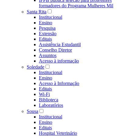
IFPB publica seleção para professores
formadores do Programa Mulheres Mil
Santa Rita
Institucional
Ensino
Pesquisa
Extensão
Editais
Assistência Estudantil
Conselho Diretor
Assuntos
Acesso à informação
Soledade
Institucional
Ensino
Acesso à Informação
Editais
Wi-Fi
Biblioteca
Laboratórios
Sousa
Institucional
Ensino
Editais
Hospital Veterinário