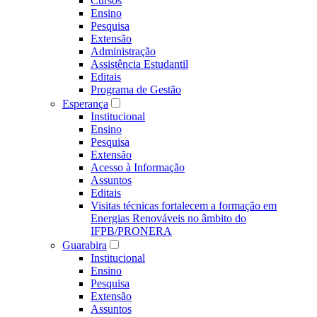
Cursos
Ensino
Pesquisa
Extensão
Administração
Assistência Estudantil
Editais
Programa de Gestão
Esperança
Institucional
Ensino
Pesquisa
Extensão
Acesso à Informação
Assuntos
Editais
Visitas técnicas fortalecem a formação em
Energias Renováveis no âmbito do
IFPB/PRONERA
Guarabira
Institucional
Ensino
Pesquisa
Extensão
Assuntos