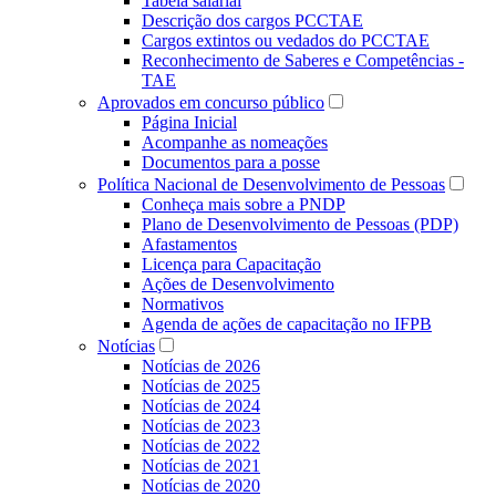
Tabela salarial
Descrição dos cargos PCCTAE
Cargos extintos ou vedados do PCCTAE
Reconhecimento de Saberes e Competências -
TAE
Aprovados em concurso público
Página Inicial
Acompanhe as nomeações
Documentos para a posse
Política Nacional de Desenvolvimento de Pessoas
Conheça mais sobre a PNDP
Plano de Desenvolvimento de Pessoas (PDP)
Afastamentos
Licença para Capacitação
Ações de Desenvolvimento
Normativos
Agenda de ações de capacitação no IFPB
Notícias
Notícias de 2026
Notícias de 2025
Notícias de 2024
Notícias de 2023
Notícias de 2022
Notícias de 2021
Notícias de 2020