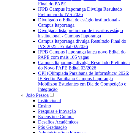
Final do PAPE
IFPB Campus Itaporanga Divulga Resultado
Preliminar do IVS 2026
Divulgado o Edital de estágio institucional -
Campus Itaporanga
Divulgada lista preliminar de inscritos estágio
institucional - Campus Itaporanga
Campus Itaporanga divulga Resultado Final do
IVS 2025 - Edital 02/2026
IFPB Campus Itaporanga lança novo Edital do
PAPE com mais 105 vagas
Campus Itaporanga divulga Resultado Preliminar
do Novo PAPE Edital 03/2026
OPI (Olímpiada Paraibana de Informática) 2026:
IF Sertão Paraibano Campus Itaporanga
Mobilizou Estudantes em Dia de Competição e
Integração
João Pessoa
Institucional
Ensino
Pesquisa e Inovação
Extensão e Cultura
Desafios Acadêmicos
Pós-Graduação
Administração e Finanças