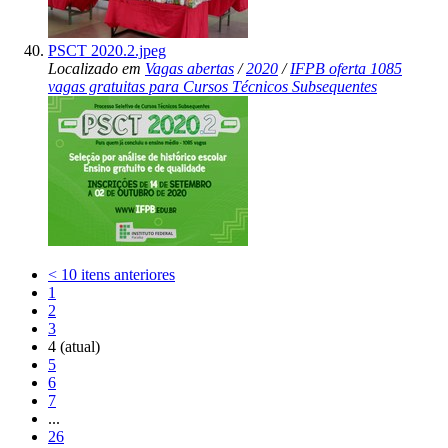
PSCT 2020.2.jpeg
Localizado em
Vagas abertas
/
2020
/
IFPB oferta 1085
vagas gratuitas para Cursos Técnicos Subsequentes
<
10 itens anteriores
1
2
3
4
(atual)
5
6
7
...
26