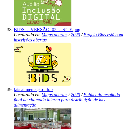
BIDS_-_VERSÃO_02_-_SITE.png
Localizado em
Vagas abertas
/
2020
/
Projeto Bids está com
inscrições abertas
kits alimentação -ifpb
Localizado em
Vagas abertas
/
2020
/
Publicado resultado
final da chamada interna para distribuição de kits
alimentação