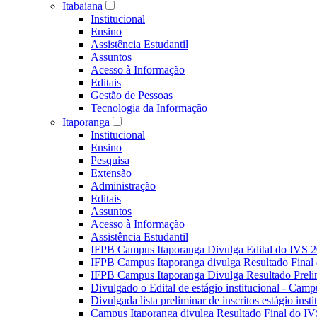
Itabaiana
Institucional
Ensino
Assistência Estudantil
Assuntos
Acesso à Informação
Editais
Gestão de Pessoas
Tecnologia da Informação
Itaporanga
Institucional
Ensino
Pesquisa
Extensão
Administração
Editais
Assuntos
Acesso à Informação
Assistência Estudantil
IFPB Campus Itaporanga Divulga Edital do IVS 
IFPB Campus Itaporanga divulga Resultado Fina
IFPB Campus Itaporanga Divulga Resultado Preli
Divulgado o Edital de estágio institucional - Camp
Divulgada lista preliminar de inscritos estágio ins
Campus Itaporanga divulga Resultado Final do IV