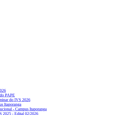
2026
l do PAPE
minar do IVS 2026
us Itaporanga
titucional - Campus Itaporanga
S 2025 - Edital 02/2026