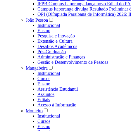
IFPB Campus Itaporanga lança novo Edital do P
Campus Itaporanga divulga Resultado Preliminar
OPI (Olímpiada Paraibana de Informática) 2026: 
João Pessoa
Institucional
Ensino
Pesquisa e Inovação
Extensão e Cultura
Desafios Acadêmicos
Pós-Graduação
Administração e Finanças
Gestão e Desenvolvimento de Pessoas
Mangabeira
Institucional
Cursos
Ensino
Assistência Estudantil
Assuntos
Editais
Acesso à Informação
Monteiro
Institucional
Cursos
Ensino