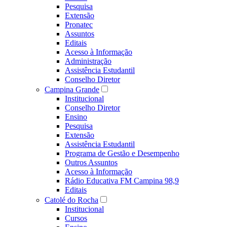
Pesquisa
Extensão
Pronatec
Assuntos
Editais
Acesso à Informação
Administração
Assistência Estudantil
Conselho Diretor
Campina Grande
Institucional
Conselho Diretor
Ensino
Pesquisa
Extensão
Assistência Estudantil
Programa de Gestão e Desempenho
Outros Assuntos
Acesso à Informação
Rádio Educativa FM Campina 98,9
Editais
Catolé do Rocha
Institucional
Cursos