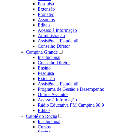
Pesquisa
Extensão
Pronatec
Assuntos
Editais
Acesso à Informação
Administração
Assistência Estudantil
Conselho Diretor
Campina Grande
Institucional
Conselho Diretor
Ensino
Pesquisa
Extensão
Assistência Estudantil
Programa de Gestão e Desempenho
Outros Assuntos
Acesso à Informação
Rádio Educativa FM Campina 98,9
Editais
Catolé do Rocha
Institucional
Cursos