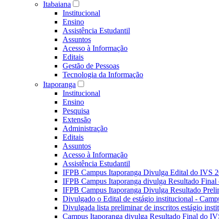
Itabaiana
Institucional
Ensino
Assistência Estudantil
Assuntos
Acesso à Informação
Editais
Gestão de Pessoas
Tecnologia da Informação
Itaporanga
Institucional
Ensino
Pesquisa
Extensão
Administração
Editais
Assuntos
Acesso à Informação
Assistência Estudantil
IFPB Campus Itaporanga Divulga Edital do IVS 
IFPB Campus Itaporanga divulga Resultado Fina
IFPB Campus Itaporanga Divulga Resultado Preli
Divulgado o Edital de estágio institucional - Camp
Divulgada lista preliminar de inscritos estágio ins
Campus Itaporanga divulga Resultado Final do IV