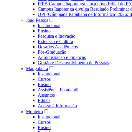
IFPB Campus Itaporanga lança novo Edital do P
Campus Itaporanga divulga Resultado Preliminar
OPI (Olímpiada Paraibana de Informática) 2026: 
João Pessoa
Institucional
Ensino
Pesquisa e Inovação
Extensão e Cultura
Desafios Acadêmicos
Pós-Graduação
Administração e Finanças
Gestão e Desenvolvimento de Pessoas
Mangabeira
Institucional
Cursos
Ensino
Assistência Estudantil
Assuntos
Editais
Acesso à Informação
Monteiro
Institucional
Cursos
Ensino