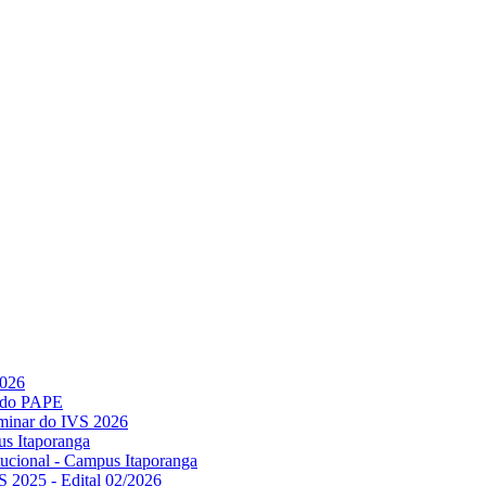
2026
l do PAPE
minar do IVS 2026
us Itaporanga
titucional - Campus Itaporanga
S 2025 - Edital 02/2026