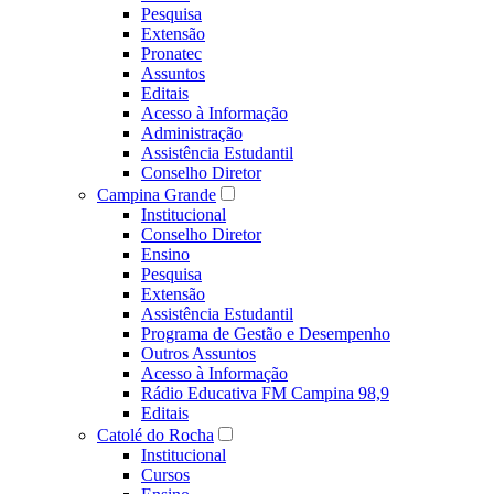
Pesquisa
Extensão
Pronatec
Assuntos
Editais
Acesso à Informação
Administração
Assistência Estudantil
Conselho Diretor
Campina Grande
Institucional
Conselho Diretor
Ensino
Pesquisa
Extensão
Assistência Estudantil
Programa de Gestão e Desempenho
Outros Assuntos
Acesso à Informação
Rádio Educativa FM Campina 98,9
Editais
Catolé do Rocha
Institucional
Cursos