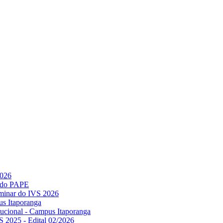
2026
l do PAPE
minar do IVS 2026
us Itaporanga
titucional - Campus Itaporanga
S 2025 - Edital 02/2026