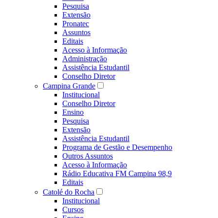
Pesquisa
Extensão
Pronatec
Assuntos
Editais
Acesso à Informação
Administração
Assistência Estudantil
Conselho Diretor
Campina Grande
Institucional
Conselho Diretor
Ensino
Pesquisa
Extensão
Assistência Estudantil
Programa de Gestão e Desempenho
Outros Assuntos
Acesso à Informação
Rádio Educativa FM Campina 98,9
Editais
Catolé do Rocha
Institucional
Cursos