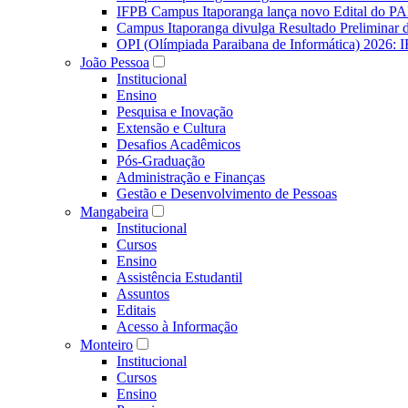
IFPB Campus Itaporanga lança novo Edital do P
Campus Itaporanga divulga Resultado Preliminar
OPI (Olímpiada Paraibana de Informática) 2026: 
João Pessoa
Institucional
Ensino
Pesquisa e Inovação
Extensão e Cultura
Desafios Acadêmicos
Pós-Graduação
Administração e Finanças
Gestão e Desenvolvimento de Pessoas
Mangabeira
Institucional
Cursos
Ensino
Assistência Estudantil
Assuntos
Editais
Acesso à Informação
Monteiro
Institucional
Cursos
Ensino