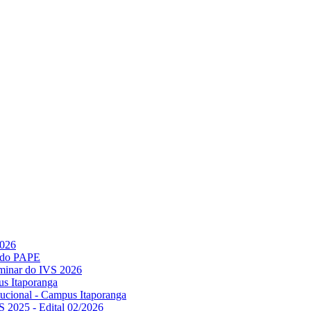
2026
l do PAPE
minar do IVS 2026
us Itaporanga
titucional - Campus Itaporanga
S 2025 - Edital 02/2026