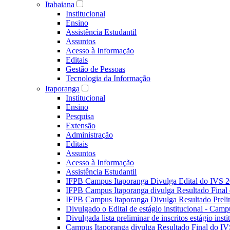
Itabaiana
Institucional
Ensino
Assistência Estudantil
Assuntos
Acesso à Informação
Editais
Gestão de Pessoas
Tecnologia da Informação
Itaporanga
Institucional
Ensino
Pesquisa
Extensão
Administração
Editais
Assuntos
Acesso à Informação
Assistência Estudantil
IFPB Campus Itaporanga Divulga Edital do IVS 
IFPB Campus Itaporanga divulga Resultado Fina
IFPB Campus Itaporanga Divulga Resultado Preli
Divulgado o Edital de estágio institucional - Camp
Divulgada lista preliminar de inscritos estágio ins
Campus Itaporanga divulga Resultado Final do IV