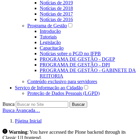
Notícias de 2019
Notícias de 2018
Notícias de 2017
Notícias de 2016
Programa de Gestão
Introdução
Tutoriais
Legislação
Capacitação
Notícias sobre o PGD no IFPB
PROGRAMA DE GESTÃO - DGEP
PROGRAMA DE GESTÃO - DPI
PROGRAMA DE GESTÃO - GABINETE DA
REITORIA
Conteúdo exclusivo para servidores
Serviço de Informação ao Cidadão
Proteção de Dados Pessoais (LGPD)
Busca
Buscar
Busca Avançada…
Página Inicial
Warning
:
You have accessed the Plone backend through its
Classic UI frontend.