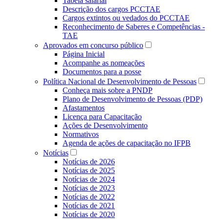
Tabela salarial
Descrição dos cargos PCCTAE
Cargos extintos ou vedados do PCCTAE
Reconhecimento de Saberes e Competências -
TAE
Aprovados em concurso público
Página Inicial
Acompanhe as nomeações
Documentos para a posse
Política Nacional de Desenvolvimento de Pessoas
Conheça mais sobre a PNDP
Plano de Desenvolvimento de Pessoas (PDP)
Afastamentos
Licença para Capacitação
Ações de Desenvolvimento
Normativos
Agenda de ações de capacitação no IFPB
Notícias
Notícias de 2026
Notícias de 2025
Notícias de 2024
Notícias de 2023
Notícias de 2022
Notícias de 2021
Notícias de 2020