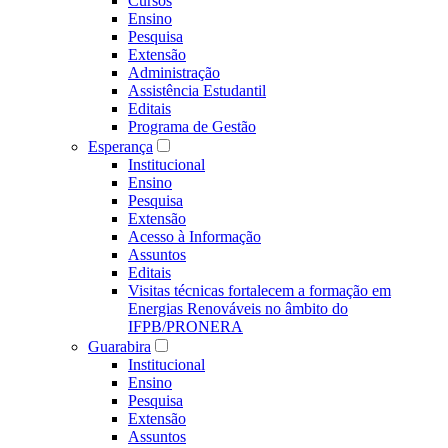
Cursos
Ensino
Pesquisa
Extensão
Administração
Assistência Estudantil
Editais
Programa de Gestão
Esperança
Institucional
Ensino
Pesquisa
Extensão
Acesso à Informação
Assuntos
Editais
Visitas técnicas fortalecem a formação em
Energias Renováveis no âmbito do
IFPB/PRONERA
Guarabira
Institucional
Ensino
Pesquisa
Extensão
Assuntos