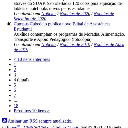
através do SUAP. São ofertadas 120 cotas para aquisição de
tablets e notebooks novos pelos estudantes
Localizado em
Notícias
/
Notícias de 2020
/
Notícias de
Setembro de 2020
Campus Cabedelo publica novo Edital de Assistência
Estudantil
Auxílios contemplam os programas de Moradia, Alimentação,
Transporte e Apoio Pedagógico (fotocópia)
Localizado em
Notícias
/
Notícias de 2019
/
Notícias de Abril
de 2019
<
10 itens anteriores
1
2
3
4
(atual)
5
6
7
...
18
Próximos 10 itens
>
Assinar um RSS sempre atualizado.
®
O
Plone
- CMS/WCM de Código Aberto
tem
©
2000-2026 pela