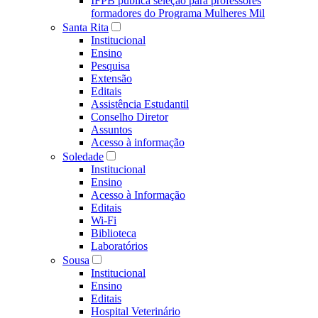
IFPB publica seleção para professores
formadores do Programa Mulheres Mil
Santa Rita
Institucional
Ensino
Pesquisa
Extensão
Editais
Assistência Estudantil
Conselho Diretor
Assuntos
Acesso à informação
Soledade
Institucional
Ensino
Acesso à Informação
Editais
Wi-Fi
Biblioteca
Laboratórios
Sousa
Institucional
Ensino
Editais
Hospital Veterinário