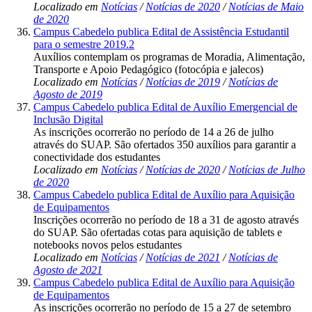
Localizado em
Notícias
/
Notícias de 2020
/
Notícias de Maio
de 2020
Campus Cabedelo publica Edital de Assistência Estudantil
para o semestre 2019.2
Auxílios contemplam os programas de Moradia, Alimentação,
Transporte e Apoio Pedagógico (fotocópia e jalecos)
Localizado em
Notícias
/
Notícias de 2019
/
Notícias de
Agosto de 2019
Campus Cabedelo publica Edital de Auxílio Emergencial de
Inclusão Digital
As inscrições ocorrerão no período de 14 a 26 de julho
através do SUAP. São ofertados 350 auxílios para garantir a
conectividade dos estudantes
Localizado em
Notícias
/
Notícias de 2020
/
Notícias de Julho
de 2020
Campus Cabedelo publica Edital de Auxílio para Aquisição
de Equipamentos
Inscrições ocorrerão no período de 18 a 31 de agosto através
do SUAP. São ofertadas cotas para aquisição de tablets e
notebooks novos pelos estudantes
Localizado em
Notícias
/
Notícias de 2021
/
Notícias de
Agosto de 2021
Campus Cabedelo publica Edital de Auxílio para Aquisição
de Equipamentos
As inscrições ocorrerão no período de 15 a 27 de setembro