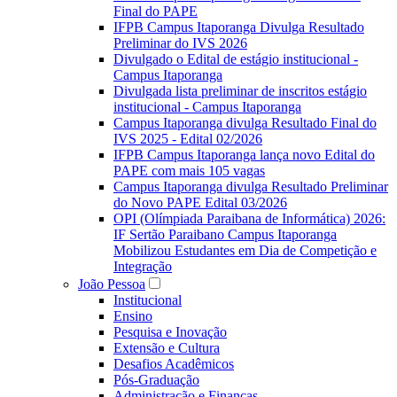
Final do PAPE
IFPB Campus Itaporanga Divulga Resultado
Preliminar do IVS 2026
Divulgado o Edital de estágio institucional -
Campus Itaporanga
Divulgada lista preliminar de inscritos estágio
institucional - Campus Itaporanga
Campus Itaporanga divulga Resultado Final do
IVS 2025 - Edital 02/2026
IFPB Campus Itaporanga lança novo Edital do
PAPE com mais 105 vagas
Campus Itaporanga divulga Resultado Preliminar
do Novo PAPE Edital 03/2026
OPI (Olímpiada Paraibana de Informática) 2026:
IF Sertão Paraibano Campus Itaporanga
Mobilizou Estudantes em Dia de Competição e
Integração
João Pessoa
Institucional
Ensino
Pesquisa e Inovação
Extensão e Cultura
Desafios Acadêmicos
Pós-Graduação
Administração e Finanças