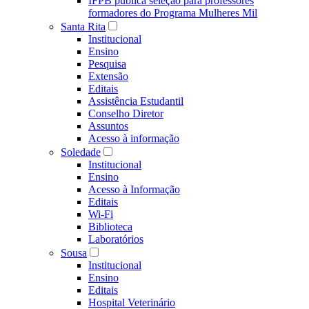
IFPB publica seleção para professores
formadores do Programa Mulheres Mil
Santa Rita
Institucional
Ensino
Pesquisa
Extensão
Editais
Assistência Estudantil
Conselho Diretor
Assuntos
Acesso à informação
Soledade
Institucional
Ensino
Acesso à Informação
Editais
Wi-Fi
Biblioteca
Laboratórios
Sousa
Institucional
Ensino
Editais
Hospital Veterinário