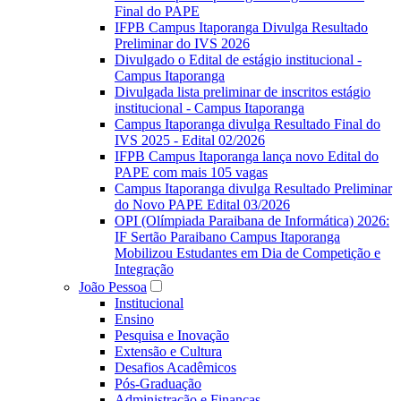
Final do PAPE
IFPB Campus Itaporanga Divulga Resultado
Preliminar do IVS 2026
Divulgado o Edital de estágio institucional -
Campus Itaporanga
Divulgada lista preliminar de inscritos estágio
institucional - Campus Itaporanga
Campus Itaporanga divulga Resultado Final do
IVS 2025 - Edital 02/2026
IFPB Campus Itaporanga lança novo Edital do
PAPE com mais 105 vagas
Campus Itaporanga divulga Resultado Preliminar
do Novo PAPE Edital 03/2026
OPI (Olímpiada Paraibana de Informática) 2026:
IF Sertão Paraibano Campus Itaporanga
Mobilizou Estudantes em Dia de Competição e
Integração
João Pessoa
Institucional
Ensino
Pesquisa e Inovação
Extensão e Cultura
Desafios Acadêmicos
Pós-Graduação
Administração e Finanças