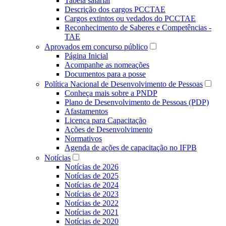
Tabela salarial
Descrição dos cargos PCCTAE
Cargos extintos ou vedados do PCCTAE
Reconhecimento de Saberes e Competências -
TAE
Aprovados em concurso público
Página Inicial
Acompanhe as nomeações
Documentos para a posse
Política Nacional de Desenvolvimento de Pessoas
Conheça mais sobre a PNDP
Plano de Desenvolvimento de Pessoas (PDP)
Afastamentos
Licença para Capacitação
Ações de Desenvolvimento
Normativos
Agenda de ações de capacitação no IFPB
Notícias
Notícias de 2026
Notícias de 2025
Notícias de 2024
Notícias de 2023
Notícias de 2022
Notícias de 2021
Notícias de 2020