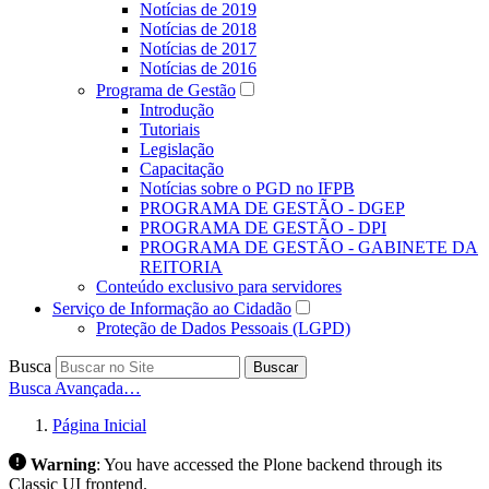
Notícias de 2019
Notícias de 2018
Notícias de 2017
Notícias de 2016
Programa de Gestão
Introdução
Tutoriais
Legislação
Capacitação
Notícias sobre o PGD no IFPB
PROGRAMA DE GESTÃO - DGEP
PROGRAMA DE GESTÃO - DPI
PROGRAMA DE GESTÃO - GABINETE DA
REITORIA
Conteúdo exclusivo para servidores
Serviço de Informação ao Cidadão
Proteção de Dados Pessoais (LGPD)
Busca
Buscar
Busca Avançada…
Página Inicial
Warning
:
You have accessed the Plone backend through its
Classic UI frontend.