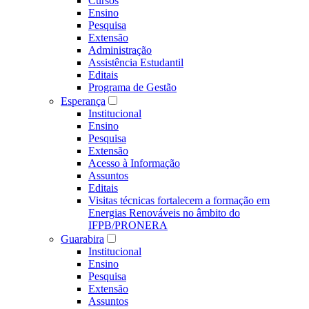
Cursos
Ensino
Pesquisa
Extensão
Administração
Assistência Estudantil
Editais
Programa de Gestão
Esperança
Institucional
Ensino
Pesquisa
Extensão
Acesso à Informação
Assuntos
Editais
Visitas técnicas fortalecem a formação em
Energias Renováveis no âmbito do
IFPB/PRONERA
Guarabira
Institucional
Ensino
Pesquisa
Extensão
Assuntos