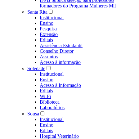
IFPB publica seleção para professores
formadores do Programa Mulheres Mil
Santa Rita
Institucional
Ensino
Pesquisa
Extensão
Editais
Assistência Estudantil
Conselho Diretor
Assuntos
Acesso à informação
Soledade
Institucional
Ensino
Acesso à Informação
Editais
Wi-Fi
Biblioteca
Laboratórios
Sousa
Institucional
Ensino
Editais
Hospital Veterinário