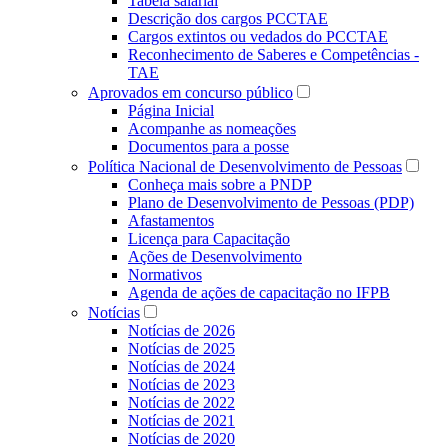
Tabela salarial
Descrição dos cargos PCCTAE
Cargos extintos ou vedados do PCCTAE
Reconhecimento de Saberes e Competências -
TAE
Aprovados em concurso público
Página Inicial
Acompanhe as nomeações
Documentos para a posse
Política Nacional de Desenvolvimento de Pessoas
Conheça mais sobre a PNDP
Plano de Desenvolvimento de Pessoas (PDP)
Afastamentos
Licença para Capacitação
Ações de Desenvolvimento
Normativos
Agenda de ações de capacitação no IFPB
Notícias
Notícias de 2026
Notícias de 2025
Notícias de 2024
Notícias de 2023
Notícias de 2022
Notícias de 2021
Notícias de 2020