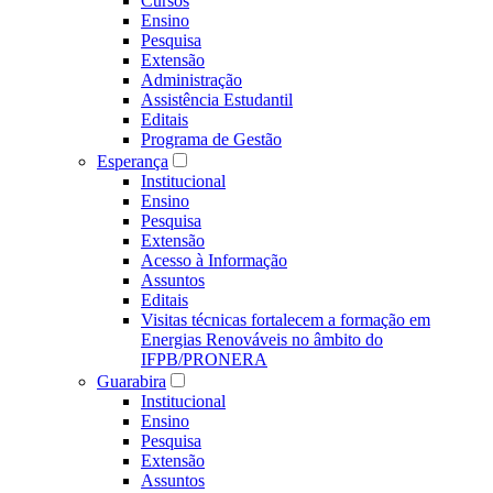
Cursos
Ensino
Pesquisa
Extensão
Administração
Assistência Estudantil
Editais
Programa de Gestão
Esperança
Institucional
Ensino
Pesquisa
Extensão
Acesso à Informação
Assuntos
Editais
Visitas técnicas fortalecem a formação em
Energias Renováveis no âmbito do
IFPB/PRONERA
Guarabira
Institucional
Ensino
Pesquisa
Extensão
Assuntos