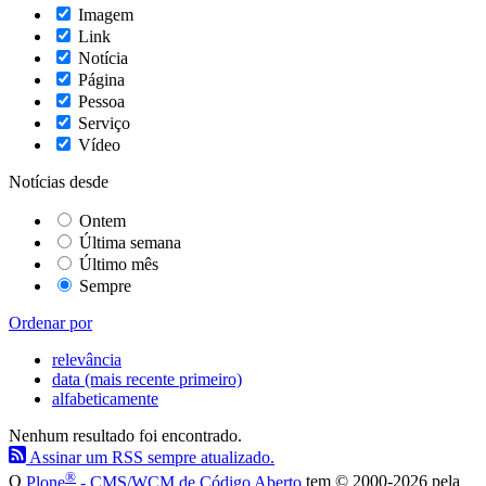
Imagem
Link
Notícia
Página
Pessoa
Serviço
Vídeo
Notícias desde
Ontem
Última semana
Último mês
Sempre
Ordenar por
relevância
data (mais recente primeiro)
alfabeticamente
Nenhum resultado foi encontrado.
Assinar um RSS sempre atualizado.
®
O
Plone
- CMS/WCM de Código Aberto
tem
©
2000-2026 pela