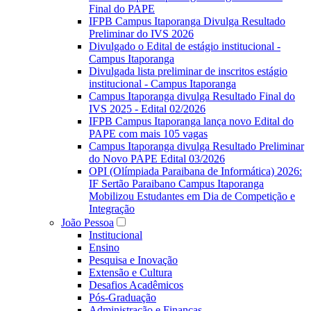
Final do PAPE
IFPB Campus Itaporanga Divulga Resultado
Preliminar do IVS 2026
Divulgado o Edital de estágio institucional -
Campus Itaporanga
Divulgada lista preliminar de inscritos estágio
institucional - Campus Itaporanga
Campus Itaporanga divulga Resultado Final do
IVS 2025 - Edital 02/2026
IFPB Campus Itaporanga lança novo Edital do
PAPE com mais 105 vagas
Campus Itaporanga divulga Resultado Preliminar
do Novo PAPE Edital 03/2026
OPI (Olímpiada Paraibana de Informática) 2026:
IF Sertão Paraibano Campus Itaporanga
Mobilizou Estudantes em Dia de Competição e
Integração
João Pessoa
Institucional
Ensino
Pesquisa e Inovação
Extensão e Cultura
Desafios Acadêmicos
Pós-Graduação
Administração e Finanças