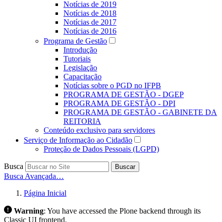
Notícias de 2019
Notícias de 2018
Notícias de 2017
Notícias de 2016
Programa de Gestão
Introdução
Tutoriais
Legislação
Capacitação
Notícias sobre o PGD no IFPB
PROGRAMA DE GESTÃO - DGEP
PROGRAMA DE GESTÃO - DPI
PROGRAMA DE GESTÃO - GABINETE DA
REITORIA
Conteúdo exclusivo para servidores
Serviço de Informação ao Cidadão
Proteção de Dados Pessoais (LGPD)
Busca
Buscar
Busca Avançada…
Página Inicial
Warning
:
You have accessed the Plone backend through its
Classic UI frontend.