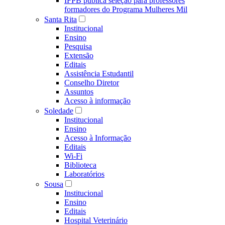
IFPB publica seleção para professores
formadores do Programa Mulheres Mil
Santa Rita
Institucional
Ensino
Pesquisa
Extensão
Editais
Assistência Estudantil
Conselho Diretor
Assuntos
Acesso à informação
Soledade
Institucional
Ensino
Acesso à Informação
Editais
Wi-Fi
Biblioteca
Laboratórios
Sousa
Institucional
Ensino
Editais
Hospital Veterinário