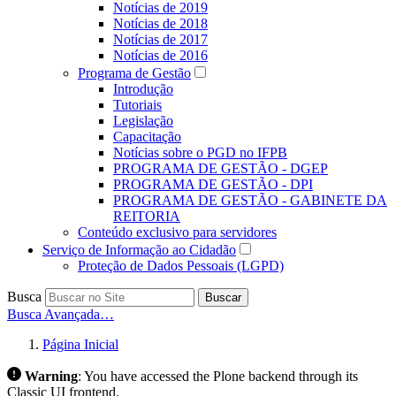
Notícias de 2019
Notícias de 2018
Notícias de 2017
Notícias de 2016
Programa de Gestão
Introdução
Tutoriais
Legislação
Capacitação
Notícias sobre o PGD no IFPB
PROGRAMA DE GESTÃO - DGEP
PROGRAMA DE GESTÃO - DPI
PROGRAMA DE GESTÃO - GABINETE DA
REITORIA
Conteúdo exclusivo para servidores
Serviço de Informação ao Cidadão
Proteção de Dados Pessoais (LGPD)
Busca
Buscar
Busca Avançada…
Página Inicial
Warning
:
You have accessed the Plone backend through its
Classic UI frontend.