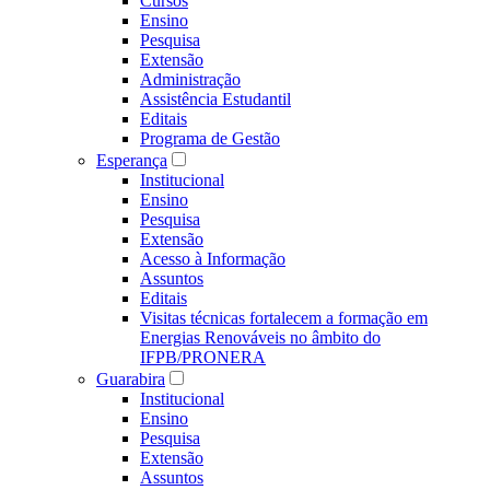
Cursos
Ensino
Pesquisa
Extensão
Administração
Assistência Estudantil
Editais
Programa de Gestão
Esperança
Institucional
Ensino
Pesquisa
Extensão
Acesso à Informação
Assuntos
Editais
Visitas técnicas fortalecem a formação em
Energias Renováveis no âmbito do
IFPB/PRONERA
Guarabira
Institucional
Ensino
Pesquisa
Extensão
Assuntos