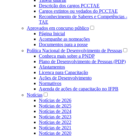
Tabela salarial
Descrição dos cargos PCCTAE
Cargos extintos ou vedados do PCCTAE
Reconhecimento de Saberes e Competências -
TAE
Aprovados em concurso público
Página Inicial
Acompanhe as nomeações
Documentos para a posse
Política Nacional de Desenvolvimento de Pessoas
Conheça mais sobre a PNDP
Plano de Desenvolvimento de Pessoas (PDP)
Afastamentos
Licença para Capacitação
Ações de Desenvolvimento
Normativos
Agenda de ações de capacitação no IFPB
Notícias
Notícias de 2026
Notícias de 2025
Notícias de 2024
Notícias de 2023
Notícias de 2022
Notícias de 2021
Notícias de 2020