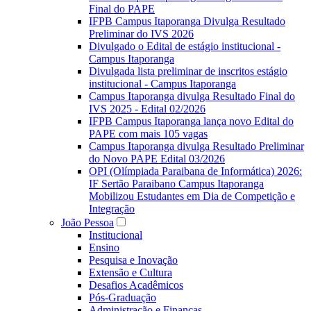
Final do PAPE
IFPB Campus Itaporanga Divulga Resultado
Preliminar do IVS 2026
Divulgado o Edital de estágio institucional -
Campus Itaporanga
Divulgada lista preliminar de inscritos estágio
institucional - Campus Itaporanga
Campus Itaporanga divulga Resultado Final do
IVS 2025 - Edital 02/2026
IFPB Campus Itaporanga lança novo Edital do
PAPE com mais 105 vagas
Campus Itaporanga divulga Resultado Preliminar
do Novo PAPE Edital 03/2026
OPI (Olímpiada Paraibana de Informática) 2026:
IF Sertão Paraibano Campus Itaporanga
Mobilizou Estudantes em Dia de Competição e
Integração
João Pessoa
Institucional
Ensino
Pesquisa e Inovação
Extensão e Cultura
Desafios Acadêmicos
Pós-Graduação
Administração e Finanças