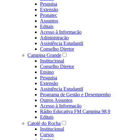
Pesquisa
Extensão
Pronatec
Assuntos
Editais
Acesso à Informação
Administração
Assistência Estudantil
Conselho Diretor
Campina Grande
Institucional
Conselho Diretor
Ensino
Pesquisa
Extensão
Assistência Estudantil
Programa de Gestão e Desempenho
Outros Assuntos
Acesso à Informação
Rádio Educativa FM Campina 98,9
Editais
Catolé do Rocha
Institucional
Cursos