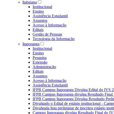
Itabaiana
Institucional
Ensino
Assistência Estudantil
Assuntos
Acesso à Informação
Editais
Gestão de Pessoas
Tecnologia da Informação
Itaporanga
Institucional
Ensino
Pesquisa
Extensão
Administração
Editais
Assuntos
Acesso à Informação
Assistência Estudantil
IFPB Campus Itaporanga Divulga Edital do IVS 
IFPB Campus Itaporanga divulga Resultado Fina
IFPB Campus Itaporanga Divulga Resultado Preli
Divulgado o Edital de estágio institucional - Camp
Divulgada lista preliminar de inscritos estágio ins
Campus Itaporanga divulga Resultado Final do IV