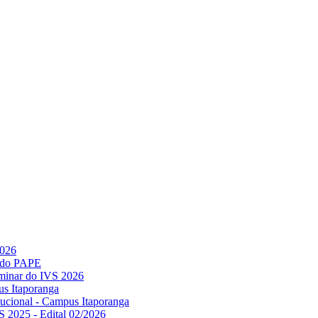
2026
l do PAPE
minar do IVS 2026
us Itaporanga
titucional - Campus Itaporanga
S 2025 - Edital 02/2026